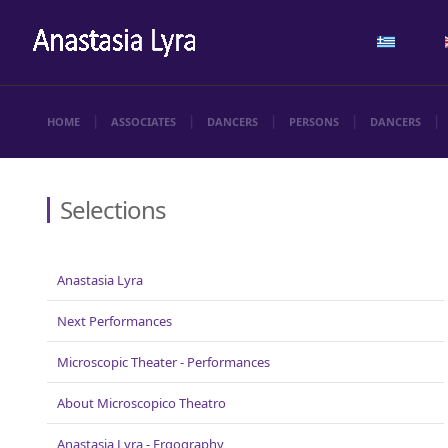
HOME
ASSOCIATES
DANCERS
PERSONS
DANCERS
Selections
Anastasia Lyra
Next Performances
Microscopic Theater - Performances
About Microscopicο Theatro
Anastasia Lyra - Ergography