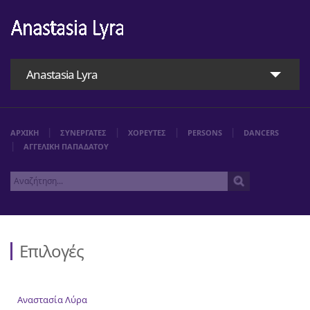
Anastasia Lyra
ΑΡΧΙΚΗ
ΣΥΝΕΡΓΑΤΕΣ
ΧΟΡΕΥΤΕΣ
PERSONS
DANCERS
ΑΓΓΕΛΙΚΗ ΠΑΠΑΔΑΤΟΥ
Επιλογές
Αρχική
Αναστασία Λύρα
Αναστασία Λύρα