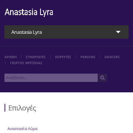
Anastasia Lyra
ΑΡΧΙΚΗ
ΣΥΝΕΡΓΑΤΕΣ
ΧΟΡΕΥΤΕΣ
PERSONS
DANCERS
ΓΙΩΡΓΟΣ ΦΡΙΤΖΙΛΑΣ
Επιλογές
Αρχική
Αναστασία Λύρα
Αναστασία Λύρα