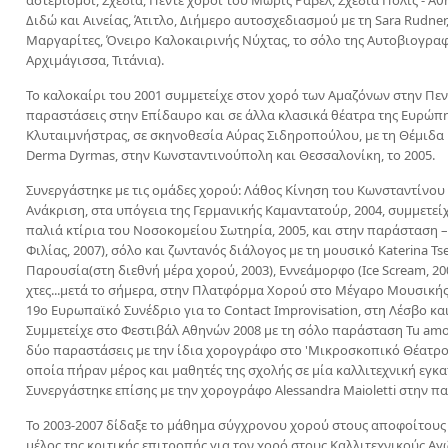
αστερισμοί, Σχεδία, Πέντε χοροί του Μωρίς Ραβέλ, Σχεδία Πόλις - Αθ
Διδώ και Αινείας, Άτιτλο, Διήμερο αυτοσχεδιασμού με τη Sara Rudner
Μαργαρίτες, Όνειρο Καλοκαιρινής Νύχτας, το σόλο της Αυτοβιογραφ
Αρχιμάγισσα, Τιτάνια).
Το καλοκαίρι του 2001 συμμετείχε στον χορό των Αμαζόνων στην Πενθε
παραστάσεις στην Επίδαυρο και σε άλλα κλασικά θέατρα της Ευρώπ
Κλυταιμνήστρας, σε σκηνοθεσία Αύρας Σιδηροπούλου, με τη Θέμιδα Μ
Derma Dyrmas, στην Κωνσταντινούπολη και Θεσσαλονίκη, το 2005.
Συνεργάστηκε με τις ομάδες χορού: Λάθος Κίνηση του Κωνσταντίνου 
Ανάκριση, στα υπόγεια της Γερμανικής Καμαντατούρ, 2004, συμμετείχ
παλιά κτίρια του Νοσοκομείου Σωτηρία, 2005, και στην παράσταση –
Φιλίας, 2007), σόλο και ζωντανός διάλογος με τη μουσικό Katerina Ts
Παρουσία(στη διεθνή μέρα χορού, 2003), Εννεάμορφο (Ice Scream, 200
χτες...μετά το σήμερα, στην Πλατφόρμα Χορού στο Μέγαρο Μουσικής, 
19ο Ευρωπαϊκό Συνέδριο για το Contact Improvisation, στη Λέσβο κα
Συμμετείχε στο Φεστιβάλ Αθηνών 2008 με τη σόλο παράσταση Tu amor
δύο παραστάσεις με την ίδια χορογράφο στο 'Μικροσκοπικό Θέατρο' 
οποία πήραν μέρος και μαθητές της σχολής σε μία καλλιτεχνική εγκατ
Συνεργάστηκε επίσης με την χορογράφο Alessandra Maioletti στην παρ
Το 2003-2007 δίδαξε το μάθημα σύγχρονου χορού στους αποφοίτους ε
μέλος της κριτικής επιτροπής για τον χορό στους Καλλιτεχνικούς Αγ