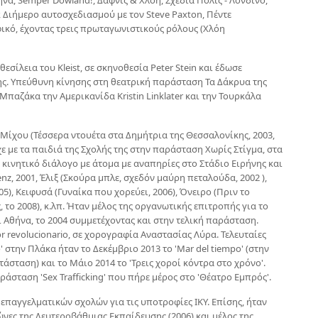
ήνα, Semper Dowland!, Δάφνις & Χλόη, Σχεδία Πόλις - Λονδίνο,
, Διήμερο αυτοσχεδιασμού με τον Steve Paxton, Πέντε
ικό, έχοντας τρεις πρωταγωνιστικούς ρόλους (Χλόη
σίλεια του Kleist, σε σκηνοθεσία Peter Stein και έδωσε
ης. Υπεύθυνη κίνησης στη θεατρική παράσταση Τα Δάκρυα της
παζάκα την Αμερικανίδα Kristin Linklater και την Τουρκάλα
Μίχου (Τέσσερα ντουέτα στα Δημήτρια της Θεσσαλονίκης, 2003,
ε με τα παιδιά της Σχολής της στην παράσταση Χωρίς Στίγμα, στα
 κινητικό διάλογο με άτομα με αναπηρίες στο Στάδιο Ειρήνης και
enz, 2001, Έλιξ (Σκούρα μπλε, σχεδόν μαύρη πεταλούδα, 2002 ),
5), Κειφυσά (Γυναίκα που χορεύει, 2006), Όνειρο (Πριν το
το 2008), κ.λπ. Ήταν μέλος της οργανωτικής επιτροπής για το
ι Αθήνα, το 2004 συμμετέχοντας και στην τελική παράσταση.
 revolucionario, σε χορογραφία Αναστασίας Λύρα. Τελευταίες
στην Πλάκα ήταν το Δεκέμβριο 2013 το 'Mar del tiempo' (στην
άσταση) και το Μάιο 2014 το 'Τρεις χοροί κόντρα στο χρόνο'.
άσταση 'Sex Trafficking' που πήρε μέρος στο 'Θέατρο Εμπρός'.
παγγελματικών σχολών για τις υποτροφίες ΙΚΥ. Επίσης, ήταν
ώνες της Δευτεροβάθμιας Εκπαίδευσης (2006) και μέλος της