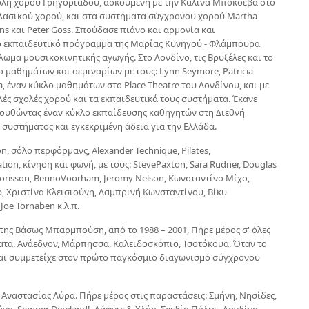
ολή χορού Γρηγοριάδου, ασκούμενη με την Καλίνα Μποκόεβα στο
λασικού χορού, και στα συστήματα σύγχρονου χορού Martha
ns και Peter Goss. Σπούδασε πιάνο και αρμονία και
 εκπαιδευτικό πρόγραμμα της Μαρίας Κυνηγού - Φλάμπουρα
λωμα μουσικοκινητικής αγωγής. Στο Λονδίνο, τις Βρυξέλες και το
 μαθημάτων και σεμιναρίων με τους: Lynn Seymore, Patricia
aga, έναν κύκλο μαθημάτων στο Place Theatre του Λονδίνου, και με
ές σχολές χορού και τα εκπαιδευτικά τους συστήματα. Έκανε
ουθώντας έναν κύκλο εκπαίδευσης καθηγητών στη Διεθνή
συστήματος και εγκεκριμένη άδεια για την Ελλάδα.
 σόλο περφόρμανς, Alexander Technique, Pilates,
n, κίνηση και φωνή, με τους: StevePaxton, Sara Rudner, Douglas
do Morisson, BennoVoorham, Jeromy Nelson, Κωνσταντίνο Μίχο,
opp, Χριστίνα Κλεισιούνη, Λαμπρινή Κωνσταντίνου, Βίκυ
Joe Tornaben κ.λ.π.
ης Βάσως Μπαρμπούση, από το 1988 – 2001, Πήρε μέρος σ' όλες
ματα, Ανάεδνον, Μάρπησσα, Καλειδοσκόπιο, Τσοτόκουα, Όταν το
,και συμμετείχε στον πρώτο παγκόσμιο διαγωνισμό σύγχρονου
 Αναστασίας Λύρα. Πήρε μέρος στις παραστάσεις: Σμήνη, Νησίδες,