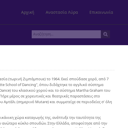
Αρχική
Αναστασία Λύρα
Επικοινωνία
εσία (τωρινή Ζιμπάμπουε) το 1964. Εκεί σπούδασε χορό, από 7
tte School of Dancing", όπου διδάχτηκε το αγγλικό σύστημα
 Dance) του κλασικού χορού και το σύστημα Martha Graham του
Πήρε μέρος σε χορευτικές και θεατρικές παραστάσεις στο
ου Αμτάλι (σημερινό Mutare) και συμμετείχε σε περιοδείες σ' όλη
ικάνικη χώρα καταγωγής της, ανέπτυξε την ταυτότητα της
αν ανώτερο κύκλο σπουδών. Στην Ελλάδα, αποφοίτησε από την