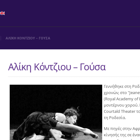
ΑΛΙΚΗ ΚΟΝΤΖΙΟΥ – ΓΟΥΣΑ
Αλίκη Κόντζιου – Γούσα
Γεννήθηκε στη Ροδ
χρονών, στο "Jeane
(Royal Academy of
μοντέρνου χορού. 
Courtald Theater τ
τη Ροδεσία.
Με πηγές στην Αφρ
κίνησής της σε έν