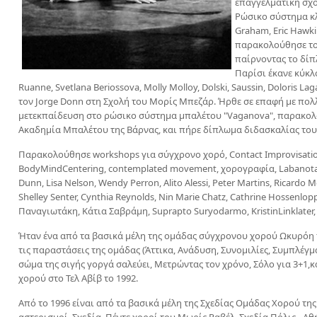
επαγγελματική σχ
Ρώσικο σύστημα κ
Graham, Eric Hawki
παρακολούθησε το
παίρνοντας το δίπ
Παρίσι έκανε κύκλο
Ruanne, Svetlana Beriossova, Molly Molloy, Dolski, Saussin, Doloris L
τον Jorge Donn στη Σχολή του Μορίς Μπεζάρ. Ήρθε σε επαφή με πολλ
μετεκπαίδευση στο ρώσικο σύστημα μπαλέτου "Vaganova", παρακολ
Ακαδημία Μπαλέτου της Βάρνας, και πήρε δίπλωμα διδασκαλίας του 
Παρακολούθησε workshops για σύγχρονο χορό, Contact Improvisation,
BodyMindCentering, contemplated movement, χορογραφία, Labanotatio
Dunn, Lisa Nelson, Wendy Perron, Alito Alessi, Peter Martins, Ricar
Shelley Senter, Cynthia Reynolds, Nin Marie Chatz, Cathrine Hossenl
Παναγιωτάκη, Κάτια Σαβράμη, Suprapto Suryodarmo, KristinLinklater, 
Ήταν ένα από τα βασικά μέλη της ομάδας σύγχρονου χορού Ωκυρόη τ
τις παραστάσεις της ομάδας (Άττικα, Ανάδυση, Συνομιλίες, Συμπλέγ
σώμα της σιγής γοργά σαλεύει, Μετρώντας τον χρόνο, Σόλο για 3+1
χορού στο Τελ Αβίβ το 1992.
Από το 1996 είναι από τα βασικά μέλη της Σχεδίας Ομάδας Χορού της