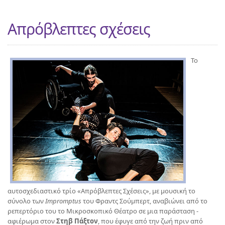
Απρόβλεπτες σχέσεις
Το
αυτοσχεδιαστικό τρίο «Απρόβλεπτες Σχέσεις», με μουσική το
σύνολο των
Impromptus
του Φραντς Σούμπερτ, αναβιώνει από το
ρεπερτόριο του το Μικροσκοπικό Θέατρο σε μια παράσταση -
αφιέρωμα στον
Στηβ Πάξτον
, που έφυγε από την ζωή πριν από