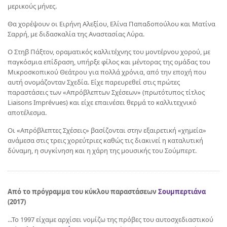
μερικούς μήνες.
Θα χορέψουν οι Ειρήνη Αλεξίου, Ελίνα Παπαδοπούλου και Ματίνα
Σαρρή, με διδασκαλία της Αναστασίας Λύρα.
Ο Στηβ Πάξτον, οραματικός καλλιτέχνης του μοντέρνου χορού, με
παγκόσμια επίδραση, υπήρξε φίλος και μέντορας της ομάδας του
Μικροσκοπικού Θεάτρου για πολλά χρόνια, από την εποχή που
αυτή ονομάζονταν Σχεδία. Είχε παρευρεθεί στις πρώτες
παραστάσεις των «Απρόβλεπτων Σχέσεων» (πρωτότυπος τίτλος
Liaisons Imprévues) και είχε επαινέσει θερμά το καλλιτεχνικό
αποτέλεσμα.
Οι «Απρόβλεπτες Σχέσεις» βασίζονται στην εξαιρετική «χημεία»
ανάμεσα στις τρεις χορεύτριες καθώς τις διακινεί η καταλυτική
δύναμη, η συγκίνηση και η χάρη της μουσικής του Σούμπερτ.
Από το πρόγραμμα του κύκλου παραστάσεων
Σουμπερτιάνα
(2017)
...Το 1997 είχαμε αρχίσει νομίζω της πρόβες του αυτοσχεδιαστικού