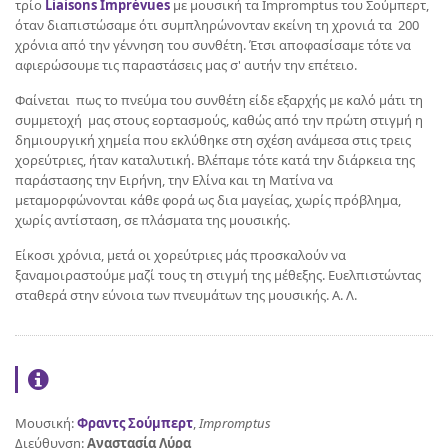
τρίο
Liaisons Imprévues
με μουσική τα Impromptus του Σούμπερτ,
όταν διαπιστώσαμε ότι συμπληρώνονταν εκείνη τη χρονιά τα 200
χρόνια από την γέννηση του συνθέτη. Έτσι αποφασίσαμε τότε να
αφιερώσουμε τις παραστάσεις μας σ' αυτήν την επέτειο.
Φαίνεται πως το πνεύμα του συνθέτη είδε εξαρχής με καλό μάτι τη
συμμετοχή μας στους εορτασμούς, καθώς από την πρώτη στιγμή η
δημιουργική χημεία που εκλύθηκε στη σχέση ανάμεσα στις τρεις
χορεύτριες, ήταν καταλυτική. Βλέπαμε τότε κατά την διάρκεια της
παράστασης την Ειρήνη, την Ελίνα και τη Ματίνα να
μεταμορφώνονται κάθε φορά ως δια μαγείας, χωρίς πρόβλημα,
χωρίς αντίσταση, σε πλάσματα της μουσικής.
Είκοσι χρόνια, μετά οι χορεύτριες μάς προσκαλούν να
ξαναμοιραστούμε μαζί τους τη στιγμή της μέθεξης. Ευελπιστώντας
σταθερά στην εύνοια των πνευμάτων της μουσικής. Α. Λ.
Μουσική:
Φραντς Σούμπερτ
,
Impromptus
Διεύθυνση:
Αναστασία Λύρα