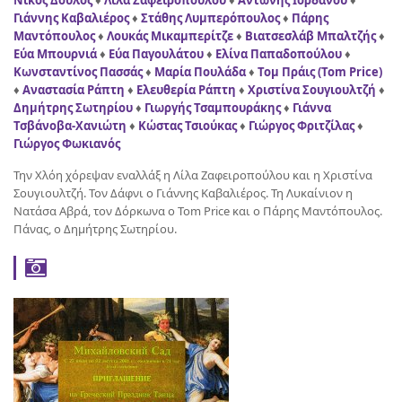
Νίκος Δούλος
♦
Λίλα Ζαφειροπούλου
♦
Αντώνης Ιορδάνου
♦
Γιάννης Καβαλιέρος
♦
Στάθης Λυμπερόπουλος
♦
Πάρης
Μαντόπουλος
♦
Λουκάς Μικαμπερίτζε
♦
Βιατσεσλάβ Μπαλτζής
♦
Εύα Μπουρνιά
♦
Εύα Παγουλάτου
♦
Ελίνα Παπαδοπούλου
♦
Κωνσταντίνος Πασσάς
♦
Μαρία Πουλάδα
♦
Τομ Πράις (Tom Price)
♦
Αναστασία Ράπτη
♦
Ελευθερία Ράπτη
♦
Χριστίνα Σουγιουλτζή
♦
Δημήτρης Σωτηρίου
♦
Γιωργής Τσαμπουράκης
♦
Γιάννα
Τσβάνοβα-Χανιώτη
♦
Κώστας Τσιούκας
♦
Γιώργος Φριτζίλας
♦
Γιώργος Φωκιανός
Την Χλόη χόρεψαν εναλλάξ η Λίλα Ζαφειροπούλου και η Χριστίνα
Σουγιουλτζή. Τον Δάφνι ο Γιάννης Καβαλιέρος. Τη Λυκαίνιον η
Νατάσα Αβρά, τον Δόρκωνα ο Tom Price και ο Πάρης Μαντόπουλος.
Πάνας, ο Δημήτρης Σωτηρίου.