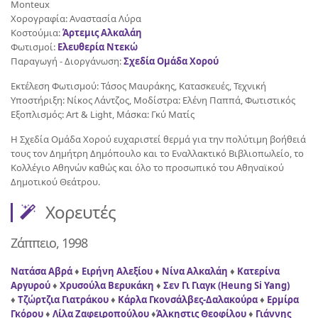
Monteux
Χορογραφία: Αναστασία Λύρα
Κοστούμια:
Άρτεμις Αλκαλάη
Φωτισμοί:
Ελευθερία Ντεκώ
Παραγωγή - Διοργάνωση:
Σχεδία Ομάδα Χορού
Εκτέλεση Φωτισμού: Τάσος Μαυράκης, Κατασκευές, Τεχνική
Υποστήριξη: Νίκος Λάντζος, Μοδίστρα: Ελένη Παππά, Φωτιστικός
Εξοπλισμός: Art & Light, Μάσκα: Γκύ Ματίς
Η Σχεδία Ομάδα Χορού ευχαριστεί θερμά για την πολύτιμη βοήθειά
τους τον Δημήτρη Δημόπουλο και το Εναλλακτικό Βιβλιοπωλείο, το
Κολλέγιο Αθηνών καθώς και όλο το προσωπικό του Αθηναϊκού
Δημοτικού Θεάτρου.
Χορευτές
Ζάππειο, 1998
Νατάσα Αβρά
♦
Ειρήνη Αλεξίου
♦
Νίνα Αλκαλάη
♦
Κατερίνα
Αργυρού
♦
Χρυσούλα Βερυκάκη
♦
Σεν Γι Γιαγκ (Heung Si Yang)
♦
Τζώρτζια Γιατράκου
♦
Κάρλα Γκονσάλβες-Δαλακούρα
♦
Ερμίρα
Γκόρου
♦
Λίλα Ζαφειροπούλου
♦
Άλκηστις Θεοφίλου
♦
Γιάννης