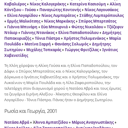
Καβαλιέρος
♦
Νίκος Καλογεράκης
♦
Κατερίνα Κασιούμη
♦
Αλίκη
Κόντζιου – Γούσα
♦
Παναγιώτης Κοντονής
♦
Νίκος Λαγουσάκος
♦
Ελίνα Λογαρίδου
♦
Νίκος Λυμπεράτος
♦
Στάθης Λυμπερόπουλος
♦
Ερμής Μαλκότσης
♦
Νίκος Μαρκάκης
♦
Σπύρος Μπερτσάτος
♦
Γιάννα Μπινάρη
♦
Εύα Μπουρνιά
♦
Φώτης Νικολάου
♦
Τζόζεφιν
Ντάιερ
♦
Γιάννης Ντανάκος
♦
Ελίνα Παπαδοπούλου
♦
Δημήτρης
Παπακυριαζής
♦
Τόνια Πάστρα
♦
Χρήστος Πολυμενάκος
♦
Μαρία
Πουλάδα
♦
Ματίνα Σαρρή
♦
Θανάσης Σολωμός
♦
Δημήτρης
Σωτηρίου
♦
Μιχάλης Τοπκαράς
♦
Γιώργος Φριτζίλας
♦
Ιγνάτιος
Χαβενετίδης
Τη Χλόη χόρεψαν η Αλίκη Γούσα και η Ελίνα Παπαδοπούλου, τον
Δάφνι ο Σπύρος Μπερτσάτος και ο Νίκος Καλογεράκης, τον
Δόρκωνα ο Ιγνάτιος Χαβενετίδης και ο Χρήστος Πολυμενάκος, την
Λυκαίνιον η Μαρία Πουλάδα και η Λίλα Ζαφειροπούλου, την
τελετάρχη στον διαγωνισμό χορού η Νατάσα Αβρά και τους έρωτες
τα ζευγάρια Ειρήνη Αλεξίου - Άλκηστις Θεοφίλου και Ελίνα
Λογαρίδου - Τόνια Πάστρα. Πάνας ήταν ο Δημήτρης Σωτηρίου.
Ρωσία και Γεωργία, 2001
Νατάσα Αβρά
♦ Ά
Άννα Αμπατζίδου
♦
Μάριος Αναγνωστάκης
♦