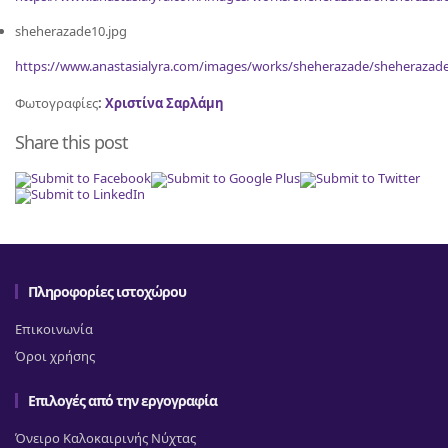
sheherazade10.jpg
https://www.anastasialyra.com/images/works/sheherazade/sheherazade
Φωτογραφίες
:
Χριστίνα Σαρλάμη
Share this post
Πληροφορίες ιστοχώρου
Επικοινωνία
Όροι χρήσης
Επιλογές από την εργογραφία
Όνειρο Καλοκαιρινής Νύχτας