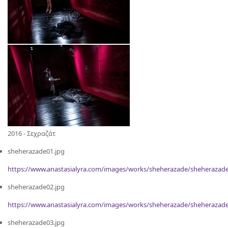
2016 - Σεχραζάτ
sheherazade01.jpg
https://www.anastasialyra.com/images/works/sheherazade/sheherazade
sheherazade02.jpg
https://www.anastasialyra.com/images/works/sheherazade/sheherazade
sheherazade03.jpg