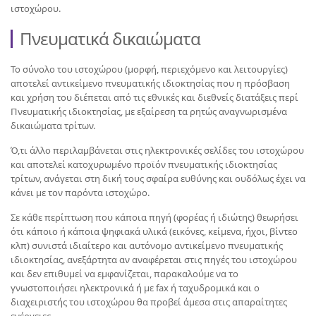
ιστοχώρου.
Πνευματικά δικαιώματα
Το σύνολο του ιστοχώρου (μορφή, περιεχόμενο και λειτουργίες)
αποτελεί αντικείμενο πνευματικής ιδιοκτησίας που η πρόσβαση
και χρήση του διέπεται από τις εθνικές και διεθνείς διατάξεις περί
Πνευματικής ιδιοκτησίας, με εξαίρεση τα ρητώς αναγνωρισμένα
δικαιώματα τρίτων.
Ό,τι άλλο περιλαμβάνεται στις ηλεκτρονικές σελίδες του ιστοχώρου
και αποτελεί κατοχυρωμένο προϊόν πνευματικής ιδιοκτησίας
τρίτων, ανάγεται στη δική τους σφαίρα ευθύνης και ουδόλως έχει να
κάνει με τον παρόντα ιστοχώρο.
Σε κάθε περίπτωση που κάποια πηγή (φορέας ή ιδιώτης) θεωρήσει
ότι κάποιο ή κάποια ψηφιακά υλικά (εικόνες, κείμενα, ήχοι, βίντεο
κλπ) συνιστά ιδιαίτερο και αυτόνομο αντικείμενο πνευματικής
ιδιοκτησίας, ανεξάρτητα αν αναφέρεται στις πηγές του ιστοχώρου
και δεν επιθυμεί να εμφανίζεται, παρακαλούμε να το
γνωστοποιήσει ηλεκτρονικά ή με fax ή ταχυδρομικά και ο
διαχειριστής του ιστοχώρου θα προβεί άμεσα στις απαραίτητες