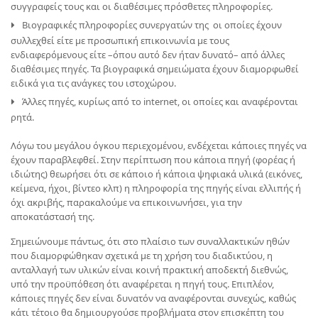
συγγραφείς τους και οι διαθέσιμες πρόσθετες πληροφορίες.
Βιογραφικές πληροφορίες συνεργατών της οι οποίες έχουν
συλλεχθεί είτε με προσωπική επικοινωνία με τους
ενδιαφερόμενους είτε –όπου αυτό δεν ήταν δυνατό– από άλλες
διαθέσιμες πηγές. Τα βιογραφικά σημειώματα έχουν διαμορφωθεί
ειδικά για τις ανάγκες του ιστοχώρου.
Άλλες πηγές, κυρίως από το internet, οι οποίες και αναφέρονται
ρητά.
Λόγω του μεγάλου όγκου περιεχομένου, ενδέχεται κάποιες πηγές να
έχουν παραβλεφθεί. Στην περίπτωση που κάποια πηγή (φορέας ή
ιδιώτης) θεωρήσει ότι σε κάποιο ή κάποια ψηφιακά υλικά (εικόνες,
κείμενα, ήχοι, βίντεο κλπ) η πληροφορία της πηγής είναι ελλιπής ή
όχι ακριβής, παρακαλούμε να επικοινωνήσει, για την
αποκατάστασή της.
Σημειώνουμε πάντως, ότι στο πλαίσιο των συναλλακτικών ηθών
που διαμορφώθηκαν σχετικά με τη χρήση του διαδικτύου, η
ανταλλαγή των υλικών είναι κοινή πρακτική αποδεκτή διεθνώς,
υπό την προϋπόθεση ότι αναφέρεται η πηγή τους. Επιπλέον,
κάποιες πηγές δεν είναι δυνατόν να αναφέρονται συνεχώς, καθώς
κάτι τέτοιο θα δημιουργούσε προβλήματα στον επισκέπτη του