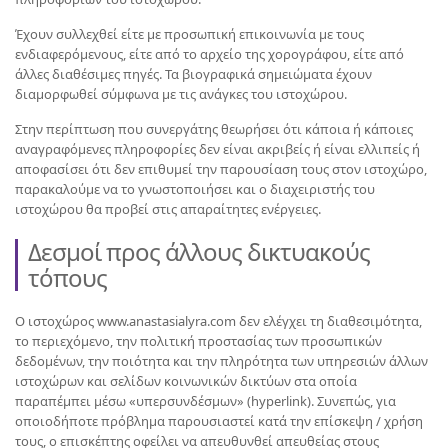
Έχουν συλλεχθεί είτε με προσωπική επικοινωνία με τους
ενδιαφερόμενους, είτε από το αρχείο της χορογράφου, είτε από
άλλες διαθέσιμες πηγές. Τα βιογραφικά σημειώματα έχουν
διαμορφωθεί σύμφωνα με τις ανάγκες του ιστοχώρου.
Στην περίπτωση που συνεργάτης θεωρήσει ότι κάποια ή κάποιες
αναγραφόμενες πληροφορίες δεν είναι ακριβείς ή είναι ελλιπείς ή
αποφασίσει ότι δεν επιθυμεί την παρουσίαση τους στον ιστοχώρο,
παρακαλούμε να το γνωστοποιήσει και ο διαχειριστής του
ιστοχώρου θα προβεί στις απαραίτητες ενέργειες.
Δεσμοί προς άλλους δικτυακούς
τόπους
Ο ιστοχώρος www.anastasialyra.com δεν ελέγχει τη διαθεσιμότητα,
το περιεχόμενο, την πολιτική προστασίας των προσωπικών
δεδομένων, την ποιότητα και την πληρότητα των υπηρεσιών άλλων
ιστοχώρων και σελίδων κοινωνικών δικτύων στα οποία
παραπέμπει μέσω «υπερσυνδέσμων» (hyperlink). Συνεπώς, για
οποιοδήποτε πρόβλημα παρουσιαστεί κατά την επίσκεψη / χρήση
τους, ο επισκέπτης οφείλει να απευθυνθεί απευθείας στους