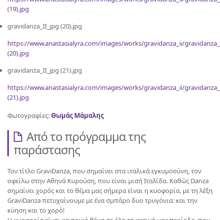
(19).jpg
gravidanza_II_jpg (20).jpg
https://www.anastasialyra.com/images/works/gravidanza_ii/gravidanza_
(20).jpg
gravidanza_II_jpg (21).jpg
https://www.anastasialyra.com/images/works/gravidanza_ii/gravidanza_
(21).jpg
Φωτογραφίες:
Θωμάς Μάμαλης
Από το πρόγραμμα της
παράστασης
Τον τίτλο GraviDanza, που σημαίνει στα ιταλικά εγκυμοσύνη, τον
οφείλω στην Αθηνά Κυρούση, που είναι μισή Ιταλίδα. Καθώς Danza
σημαίνει χορός και το θέμα μας σήμερα είναι η κυοφορία, με τη λέξη
GraviDanza πετυχαίνουμε με ένα σμπάρο δυο τρυγόνια: και την
κύηση και το χορό!