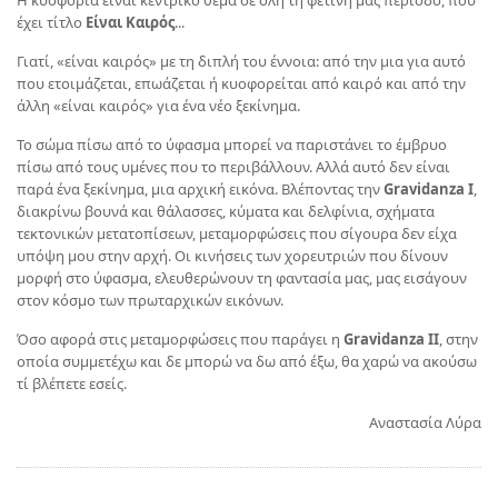
Η κυοφορία είναι κεντρικό θέμα σε όλη τη φετινή μας περίοδο, που
έχει τίτλο
Είναι Καιρός
...
Γιατί, «είναι καιρός» με τη διπλή του έννοια: από την μια για αυτό
που ετοιμάζεται, επωάζεται ή κυοφορείται από καιρό και από την
άλλη «είναι καιρός» για ένα νέο ξεκίνημα.
Το σώμα πίσω από το ύφασμα μπορεί να παριστάνει το έμβρυο
πίσω από τους υμένες που το περιβάλλουν. Αλλά αυτό δεν είναι
παρά ένα ξεκίνημα, μια αρχική εικόνα. Βλέποντας την
Gravidanza I
,
διακρίνω βουνά και θάλασσες, κύματα και δελφίνια, σχήματα
τεκτονικών μετατοπίσεων, μεταμορφώσεις που σίγουρα δεν είχα
υπόψη μου στην αρχή. Οι κινήσεις των χορευτριών που δίνουν
μορφή στο ύφασμα, ελευθερώνουν τη φαντασία μας, μας εισάγουν
στον κόσμο των πρωταρχικών εικόνων.
Όσο αφορά στις μεταμορφώσεις που παράγει η
Gravidanza IΙ
, στην
οποία συμμετέχω και δε μπορώ να δω από έξω, θα χαρώ να ακούσω
τί βλέπετε εσείς.
Αναστασία Λύρα