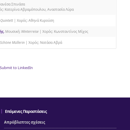
Βανέσα Σπινάσα
ός: Κατερίνα Αβραμόπουλου, Αναστασία Λύρα
 Quintett
| Χορός: Αθηνά Κυρούση
ής.
Μουσική:
Winterreise
| Χορός: Κωνσταντίνος Μίχος
 Schöne Müllerin
| Χορός: Νατάσα Αβρά
Επόμενες Παραστάσεις
Απρόβλεπτες σχέσεις