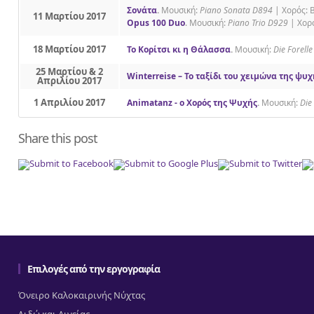
Σονάτα
.
Μουσική:
Piano Sonata D894
| Χορός: 
11 Mαρτίου 2017
Οpus 100 Duo
. Μουσική:
Piano Trio D929
| Χορ
18 Mαρτίου 2017
Το Κορίτσι κι η Θάλασσα
.
Μουσική:
Die Forelle
25 Mαρτίου & 2
Winterreise – Το ταξίδι του χειμώνα της ψυχ
Απριλίου 2017
1 Απριλίου 2017
Animatanz - ο Χορός της Ψυχής
.
Μουσική:
Die
Share this post
Επιλογές από την εργογραφία
Όνειρο Καλοκαιρινής Νύχτας