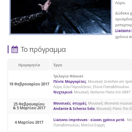
Λύρα.
Δώδεκα χ
ορισμένο
ρεπερτορ
Liaisons
χρόνια α
Το πρόγραμμα
Ημερομηνία
Έργα
Τριλογία Φάουστ
Πέντε Μαργαρίτες
. Μουσική:
Gretchen am Spi
18 Φεβρουαρίου 2017
Λύρα, Εύα Παγουλάτου, Ελίνα Παπαδόπουλου
Νυχτερινό
. Μουσική:
Νοtturno Piano trio D897
Μουσικές στιγμές
. Μουσική:
Moments musica
25 Φεβρουαρίου
& 5 Mαρτίου 2017
Αndante & Scherzo Solo
.
Μουσική:
Piano Trio 
Liaisons imprévues - είκοσι χρόνια μετά
.
Μο
4 Mαρτίου 2017
Παπαδόπουλου, Ματίνα Σαρρή