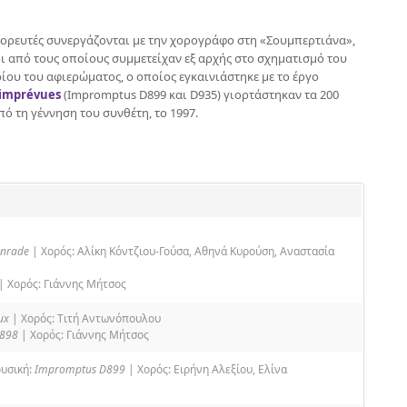
ορευτές συνεργάζονται με την χορογράφο στη «Σουμπερτιάνα»,
ι από τους οποίους συμμετείχαν εξ αρχής στο σχηματισμό του
ίου του αφιερώματος, o οποίος εγκαινιάστηκε με το έργο
 imprévues
(Impromptus D899 και D935) γιορτάστηκαν τα 200
πό τη γέννηση του συνθέτη, το 1997.
nnrade
| Χορός: Αλίκη Κόντζιου-Γούσα, Αθηνά Κυρούση, Αναστασία
| Χορός: Γιάννης Μήτσος
ux
| Χορός: Τιτή Αντωνόπουλου
D898
| Χορός: Γιάννης Μήτσος
υσική:
Impromptus D899
| Χορός: Ειρήνη Αλεξίου, Ελίνα