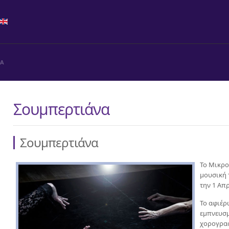
ΝΑ
Σουμπερτιάνα
Σουμπερτιάνα
Το Μικρο
μουσική
την 1 Απ
Το αφιέρ
εμπνευσμ
χορογραφ