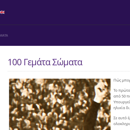
ΩΜΑΤΑ
100 Γεμάτα Σώματα
Πώς μπορ
Το πρώτο
από 50 π
Υπουργεί
ηλικία δ
Σε αυτό 
ολοκληρώ