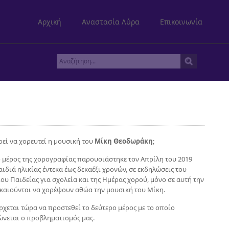
Αρχική
Αναστασία Λύρα
Επικοινωνία
εί να χορευτεί η μουσική του
Μίκη Θεοδωράκη
;
 μέρος της χορογραφίας παρουσιάστηκε τον Απρίλη του 2019
αιδιά ηλικίας έντεκα έως δεκαέξι χρονών, σε εκδηλώσεις του
ου Παιδείας για σχολεία και της Ημέρας χορού, μόνο σε αυτή την
ικαιούνται να χορέψουν αθώα την μουσική του Μίκη.
έρχεται τώρα να προστεθεί το δεύτερο μέρος με το οποίο
νεται ο προβληματισμός μας.