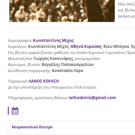
Εδώ οκτώ
και βίντ
ακόμα με
Χορογραφία:
Κωνσταντίνος Μίχος
Χορεύουν:
Κωνσταντίνος Μίχος
,
Αθηνά Κυρούση
,
Βίκυ Μπέγκα
,
Έ
Στο βίντεο εμφανίζονται μαθητές του Καλλιτεχνικού Γυμνασίου Γέρα
Μουσική live:
Γιώργος Κοκκινάρης
, κοντραμπάσο
Φωτισμοί, βίντεο:
Βαγγέλης Παπαευαγγελίου
Διεύθυνση παραγωγής:
Αναστασία Λύρα
Παραγωγή
ΛΑΘΟΣ ΚΙΝΗΣΗ
με την υποστήριξη του Υπουργείου Πολιτισμού.
Πληροφορίες, κρατήσεις θέσεων
lathoskinisi@gmail.com
Μικροσκοπικό Θέατρο