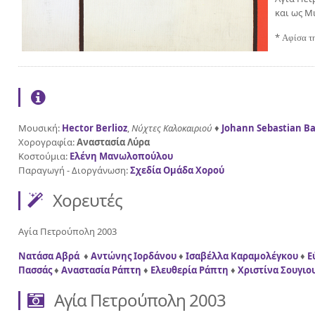
και ως Μι
*
Αφίσα τ
Μουσική:
Hector Berlioz
,
Νύχτες Καλοκαιριού ♦
Johann Sebastian B
Χορογραφία:
Αναστασία Λύρα
Κοστούμια:
Ελένη Μανωλοπούλου
Παραγωγή - Διοργάνωση:
Σχεδία Ομάδα Χορού
Χορευτές
Αγία Πετρούπολη 2003
Νατάσα Αβρά
♦
Αντώνης Ιορδάνου
♦
Ισαβέλλα Καραμολέγκου
♦
Ε
Πασσάς
♦
Αναστασία Ράπτη
♦
Ελευθερία Ράπτη
♦
Χριστίνα Σουγιο
Αγία Πετρούπολη 2003