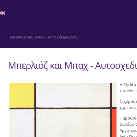
Υ
ΜΠΕΡΛΙΟΖ ΚΑΙ ΜΠΑΧ - ΑΥΤΟΣΧΕΔΙΑΣΜΟΙ
Μπερλιόζ και Μπαχ - Αυτοσχεδ
Η Σχεδία
του Μπερ
Ο χορός 
χορευτές
Παρουσιά
Ιουλίου τ
Αργότερα
Αγία Πετ