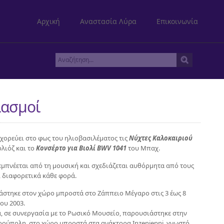
Αρχική
Αναστασία Λύρα
Επικοινωνία
ιασμοί
 χορεύει στο φως του ηλιοβασιλέματος τις
Νύχτες Καλοκαιριού
λιόζ και το
Κονσέρτο για Βιολί BWV 1041
του Μπαχ.
εμπνέεται από τη μουσική και σχεδιάζεται αυθόρμητα από τους
, διαφορετικά κάθε φορά.
στηκε στον χώρο μπροστά στο Ζάππειο Μέγαρο στις 3 έως 8
ου 2003.
, σε συνεργασία με το Ρωσικό Μουσείο, παρουσιάστηκε στην
ρούπολη, στο χώρο μπροστά στα ανάκτορα Inzeniepni, γνωστό