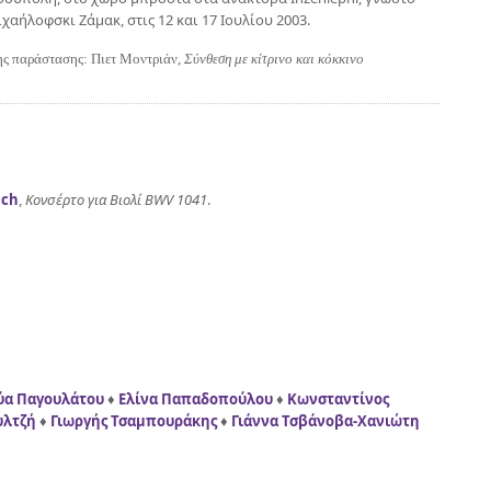
χαήλοφσκι Ζάμακ, στις 12 και 17 Ιουλίου 2003.
ης παράστασης:
Πιετ Μοντριάν
,
Σύνθεση με κίτρινο και κόκκινο
ach
,
Κονσέρτο για Βιολί BWV 1041
.
ύα Παγουλάτου
♦
Ελίνα Παπαδοπούλου
♦
Κωνσταντίνος
υλτζή
♦
Γιωργής Τσαμπουράκης
♦
Γιάννα Τσβάνοβα-Χανιώτη