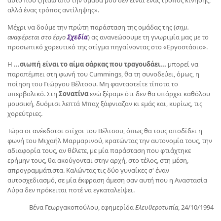
αυτό που ζητάω από την ομάδα μου δεν είναι ένας τρόπος κίνησης,
αλλά ένας τρόπος αντίληψης».
Μέχρι να δούμε την πρώτη παράσταση της ομάδας της (
σημ.
αναφέρεται στο έργο
Σχεδία
) ας ανανεώσουμε τη γνωριμία μας με το
προσωπικό χορευτικό της στίγμα πηγαίνοντας στο «Εργοστάσιο».
Η
...σιωπή είναι το αίμα σάρκας που τραγουδάει...
μπορεί να
παραπέμπει στη φωνή του Cummings, θα τη συνοδεύει, όμως, η
ποίηση του Γιώργου Βέλτσου. Μη φανταστείτε τίποτα το
υπερβολικό. Στη
Σονατίνα
ενώ ξέραμε ότι δεν θα υπάρχει καθόλου
μουσική, δυόμισι λεπτά Μπαχ ξάφνιαζαν κι εμάς και, κυρίως, τις
χορεύτριες.
Τώρα οι ανέκδοτοι στίχοι του Βέλτσου, όπως θα τους αποδίδει η
φωνή του Μιχαήλ Μαρμαρινού, κρατώντας την αυτονομία τους, την
αδιαφορία τους, αν θέλετε, με μία παράσταση που φτιάχτηκε
ερήμην τους, θα ακούγονται στην αρχή, στο τέλος, στη μέση,
απρογραμμάτιστα. Καλώντας τις δύο γυναίκες σ' έναν
αυτοσχεδιασμό, σε μία έκφραση άμεση σαν αυτή που η Αναστασία
Λύρα δεν πρόκειται ποτέ να εγκαταλείψει.
Βένα Γεωργακοπούλου, εφημερίδα
Ελευθεροτυπία
, 24/10/1994