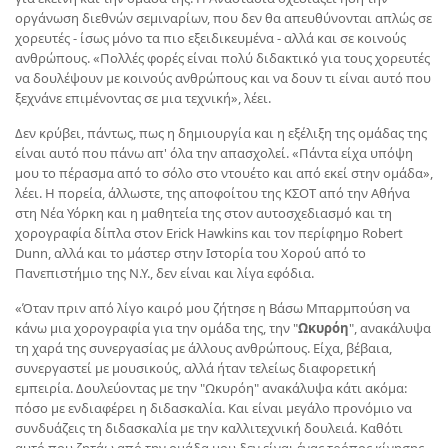
οργάνωση διεθνών σεμιναρίων, που δεν θα απευθύνονται απλώς σε
χορευτές - ίσως μόνο τα πιο εξειδικευμένα - αλλά και σε κοινούς
ανθρώπους. «Πολλές φορές είναι πολύ διδακτικό για τους χορευτές
να δουλέψουν με κοινούς ανθρώπους και να δουν τι είναι αυτό που
ξεχνάνε επιμένοντας σε μια τεχνική», λέει.
Δεν κρύβει, πάντως, πως η δημιουργία και η εξέλιξη της ομάδας της
είναι αυτό που πάνω απ' όλα την απασχολεί. «Πάντα είχα υπόψη
μου το πέρασμα από το σόλο στο ντουέτο και από εκεί στην ομάδα»,
λέει. Η πορεία, άλλωστε, της αποφοίτου της ΚΣΟΤ από την Αθήνα
στη Νέα Υόρκη και η μαθητεία της στον αυτοσχεδιασμό και τη
χορογραφία δίπλα στον Erick Hawkins και τον περίφημο Robert
Dunn, αλλά και το μάστερ στην Ιστορία του Χορού από το
Πανεπιστήμιο της Ν.Υ., δεν είναι και λίγα εφόδια.
«Όταν πριν από λίγο καιρό μου ζήτησε η Βάσω Μπαρμπούση να
κάνω μια χορογραφία για την ομάδα της, την "
Ωκυρόη
", ανακάλυψα
τη χαρά της συνεργασίας με άλλους ανθρώπους. Είχα, βέβαια,
συνεργαστεί με μουσικούς, αλλά ήταν τελείως διαφορετική
εμπειρία. Δουλεύοντας με την "Ωκυρόη" ανακάλυψα κάτι ακόμα:
πόσο με ενδιαφέρει η διδασκαλία. Και είναι μεγάλο προνόμιο να
συνδυάζεις τη διδασκαλία με την καλλιτεχνική δουλειά. Καθότι