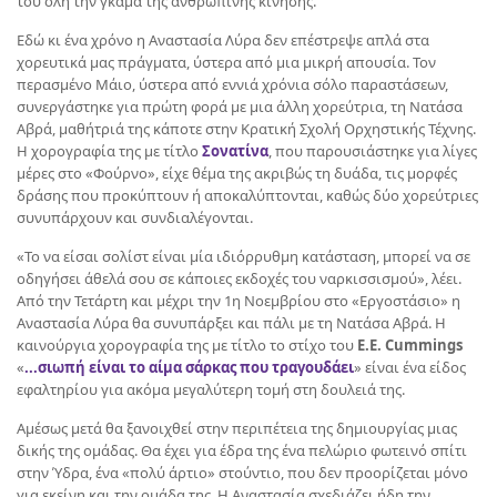
του όλη την γκάμα της ανθρώπινης κίνησης.
Εδώ κι ένα χρόνο η Αναστασία Λύρα δεν επέστρεψε απλά στα
χορευτικά μας πράγματα, ύστερα από μια μικρή απουσία. Τον
περασμένο Μάιο, ύστερα από εννιά χρόνια σόλο παραστάσεων,
συνεργάστηκε για πρώτη φορά με μια άλλη χορεύτρια, τη Νατάσα
Αβρά, μαθήτριά της κάποτε στην Κρατική Σχολή Ορχηστικής Τέχνης.
Η χορογραφία της με τίτλο
Σονατίνα
, που παρουσιάστηκε για λίγες
μέρες στο «Φούρνο», είχε θέμα της ακριβώς τη δυάδα, τις μορφές
δράσης που προκύπτουν ή αποκαλύπτονται, καθώς δύο χορεύτριες
συνυπάρχουν και συνδιαλέγονται.
«Το να είσαι σολίστ είναι μία ιδιόρρυθμη κατάσταση, μπορεί να σε
οδηγήσει άθελά σου σε κάποιες εκδοχές του ναρκισσισμού», λέει.
Από την Τετάρτη και μέχρι την 1η Νοεμβρίου στο «Εργοστάσιο» η
Αναστασία Λύρα θα συνυπάρξει και πάλι με τη Νατάσα Αβρά. Η
καινούργια χορογραφία της με τίτλο το στίχο του
E.E. Cummings
«
...σιωπή είναι το αίμα σάρκας που τραγουδάει
» είναι ένα είδος
εφαλτηρίου για ακόμα μεγαλύτερη τομή στη δουλειά της.
Αμέσως μετά θα ξανοιχθεί στην περιπέτεια της δημιουργίας μιας
δικής της ομάδας. Θα έχει για έδρα της ένα πελώριο φωτεινό σπίτι
στην Ύδρα, ένα «πολύ άρτιο» στούντιο, που δεν προορίζεται μόνο
για εκείνη και την ομάδα της. Η Αναστασία σχεδιάζει ήδη την