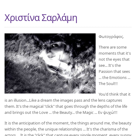
Χριστίνα Σαρλάμη
Φωτογράφος.
There are some
moments that it's
not the eyes that
see... It's the
Passion that sees
... the Emotions ...
The Soul!!!
You'd think that it
is an illusion...Like a dream the images pass and the lens captures
them. It's the magical "click" that goes through the depths of the life
and brings out the Love ... the Beauty... the Magic ... Εν ψυχώ!!!
It is the anticipation of the moment, the things around me, the beauty
within the people, the unique relationships ... It's the charisma of the
actors ... It is the "click" that capture every single moment, every sunny