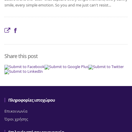
smile, every simple emotion. So you and me just can't resist...
Share this post
Πληροφορίες ιστοχώρου
Επικοινωνία
Όροι χρήσης