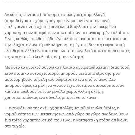
Αν κανείς φανταστεί διάφορες ειδολογικές παραλλαγές
(παραδείγματος χάρη: γρήγορη κίνηση αντί για την αργή,
επιλεγμένο αντί τυχαίο κοινό κλπ.) διαβλέπει τον εσκεμμένο
χαρακτήρα των αποφάσεων που ορίζουν το συγκεκριμένο πλαίσιο.
Είναι, καθώς ειπώθηκε ήδη, ένα πλαίσιο ανοικτό που επιτρέπει με
την ελάχιστη δυνατή καθοδήγηση τη μέγιστη δυνατή εκφραστική
ελευθερία. Αλλά είναι και ένα πλαίσιο συνολικό που εντάσσει αυτές
τις στοιχειακές ελευθερίες σε μιαν ενότητα.
Με αυτό το ανοικτό συνολικό πλαίσιο αντιμετωπίζεται η διασπορά.
Στον ατομικό αυτοσχεδιασμό, μπορούν μετά από εξάσκηση, να
αυτονομηθούν τα μέλη του σώματος το ένα από το άλλο. Δεν
μπορούν όμως τα μέλη να γίνουν ξεχωριστά, να διασκορπιστούν
και να απλωθούν σε έναν μεγάλο χώρο. Αλλά η σκέψη,
χρησιμοποιώντας ένα σύνολο, μπορεί να το κάνει.
Η ενσωμάτωση της σκέψης σε πολλές μοναδιαίες ελευθερίες, η
νομαδικότητα των μετακινήσεων από χώρο σε χώρο αναδεικνύουν
ένα τρίτο χαρακτηριστικό, που είναι η καταφατική στάση απέναντι
στο τυχαίο.