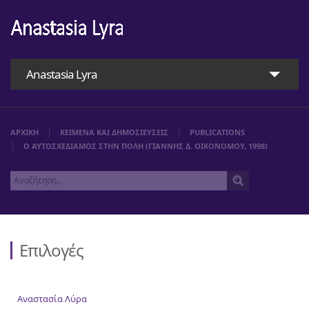
Anastasia Lyra
ΑΡΧΙΚΗ
ΚΕΙΜΕΝΑ ΚΑΙ ΔΗΜΟΣΙΕΥΣΕΙΣ
PUBLICATIONS
Ο ΑΥΤΟΣΧΕΔΙΑΜΟΣ ΣΤΗΝ ΠΟΛΗ (ΓΙΑΝΝΗΣ Δ. ΟΙΚΟΝΟΜΟΥ, 1998)
Επιλογές
Αρχική
Αναστασία Λύρα
Αναστασία Λύρα