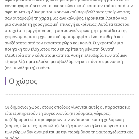
«ανασυγκροτήσει» να το ανασηκώσει κατά κάποιον τρόπο, από την
αφομοιωτική δύναμη του κοινωνικού περιβάλλοντος παίρνοντας
σαν ανταμοιβή τη χαρά μιας ανακάλυψης. Πρόκειται, λοιπόν για
μια συνειδητή χορογραφική επιλογή ευκρίνειας. Αυτά τα τέσσερα
στοιχεία - η αργή κίνηση, η αυτοσυγκέντρωση, η προπαίδεια της
χειρονομίας και η χρωματική ομοιομορφία- είναι σταθερά και
ανεξάρτητα από τον εκάστοτε χώρο και κοινά. Συγκροτούν μια
ποιητική του ελάχιστου που επιτρέπει τη μέγιστη δυνατή
ελευθερία στην κάθε ατομικότητα. Αυτή η ελευθερία των ατόμων
εξασφαλίζει μια ολοένα μεταβαλλόμενη και πάντοτε μοναδική
(ανεπανάληπτη) εικόνα.
Ο χώρος
Οι δημόσιοι χώροι στους οποίους γίνονται αυτές οι παραστάσεις
είτε εξυπηρετούν τη συγκοινωνία (περάσματα, γέφυρες,
πεζόδρομοι) είτε προσφέρουν την ανάπαυση και τη χαλάρωση
(πάρκα, πλατείες, προαύλια). Αυτή η κοινωνική λειτουργικότητα
των χώρων δεν αναιρείται με την παρέμβαση της αυτοσχεδιαστικής
ομάδας.