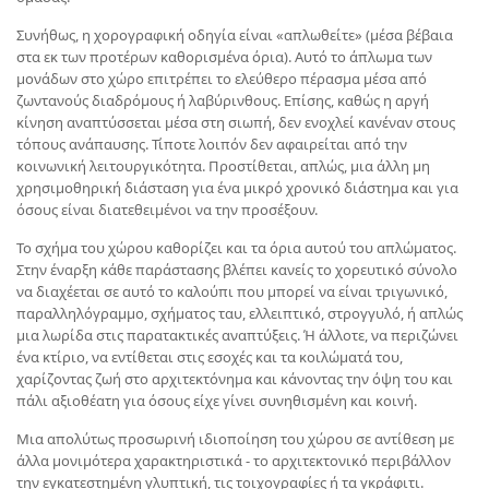
Συνήθως, η χορογραφική οδηγία είναι «απλωθείτε» (μέσα βέβαια
στα εκ των προτέρων καθορισμένα όρια). Αυτό το άπλωμα των
μονάδων στο χώρο επιτρέπει το ελεύθερο πέρασμα μέσα από
ζωντανούς διαδρόμους ή λαβύρινθους. Επίσης, καθώς η αργή
κίνηση αναπτύσσεται μέσα στη σιωπή, δεν ενοχλεί κανέναν στους
τόπους ανάπαυσης. Τίποτε λοιπόν δεν αφαιρείται από την
κοινωνική λειτουργικότητα. Προστίθεται, απλώς, μια άλλη μη
χρησιμοθηρική διάσταση για ένα μικρό χρονικό διάστημα και για
όσους είναι διατεθειμένοι να την προσέξουν.
Το σχήμα του χώρου καθορίζει και τα όρια αυτού του απλώματος.
Στην έναρξη κάθε παράστασης βλέπει κανείς το χορευτικό σύνολο
να διαχέεται σε αυτό το καλούπι που μπορεί να είναι τριγωνικό,
παραλληλόγραμμο, σχήματος ταυ, ελλειπτικό, στρογγυλό, ή απλώς
μια λωρίδα στις παρατακτικές αναπτύξεις. Ή άλλοτε, να περιζώνει
ένα κτίριο, να εντίθεται στις εσοχές και τα κοιλώματά του,
χαρίζοντας ζωή στο αρχιτεκτόνημα και κάνοντας την όψη του και
πάλι αξιοθέατη για όσους είχε γίνει συνηθισμένη και κοινή.
Μια απολύτως προσωρινή ιδιοποίηση του χώρου σε αντίθεση με
άλλα μονιμότερα χαρακτηριστικά - το αρχιτεκτονικό περιβάλλον
την εγκατεστημένη γλυπτική, τις τοιχογραφίες ή τα γκράφιτι.