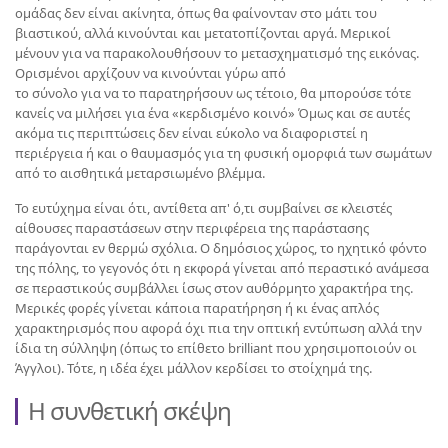
ομάδας δεν είναι ακίνητα, όπως θα φαίνονταν στο μάτι του
βιαστικού, αλλά κινούνται και μετατοπίζονται αργά. Μερικοί
μένουν για να παρακολουθήσουν το μετασχηματισμό της εικόνας.
Ορισμένοι αρχίζουν να κινούνται γύρω από
το σύνολο για να το παρατηρήσουν ως τέτοιο, θα μπορούσε τότε
κανείς να μιλήσει για ένα «κερδισμένο κοινό» Όμως και σε αυτές
ακόμα τις περιπτώσεις δεν είναι εύκολο να διαφοριστεί η
περιέργεια ή και ο θαυμασμός για τη φυσική ομορφιά των σωμάτων
από το αισθητικά μεταρσιωμένο βλέμμα.
Το ευτύχημα είναι ότι, αντίθετα απ' ό,τι συμβαίνει σε κλειστές
αίθουσες παραστάσεων στην περιφέρεια της παράστασης
παράγονται εν θερμώ σχόλια. Ο δημόσιος χώρος, το ηχητικό φόντο
της πόλης, το γεγονός ότι η εκφορά γίνεται από περαστικό ανάμεσα
σε περαστικούς συμβάλλει ίσως στον αυθόρμητο χαρακτήρα της.
Μερικές φορές γίνεται κάποια παρατήρηση ή κι ένας απλός
χαρακτηρισμός που αφορά όχι πια την οπτική εντύπωση αλλά την
ίδια τη σύλληψη (όπως το επίθετο brilliant που χρησιμοποιούν οι
Άγγλοι). Τότε, η ιδέα έχει μάλλον κερδίσει το στοίχημά της.
Η συνθετική σκέψη