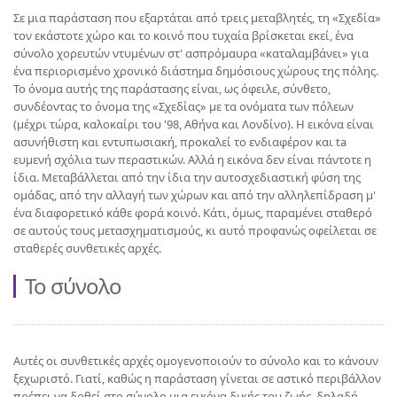
Σε μια παράσταση που εξαρτάται από τρεις μεταβλητές, τη «Σχεδία»
τον εκάστοτε χώρο και το κοινό που τυχαία βρίσκεται εκεί, ένα
σύνολο χορευτών ντυμένων στ' ασπρόμαυρα «καταλαμβάνει» για
ένα περιορισμένο χρονικό διάστημα δημόσιους χώρους της πόλης.
Το όνομα αυτής της παράστασης είναι, ως όφειλε, σύνθετο,
συνδέοντας το όνομα της «Σχεδίας» με τα ονόματα των πόλεων
(μέχρι τώρα, καλοκαίρι του '98, Αθήνα και Λονδίνο). Η εικόνα είναι
ασυνήθιστη και εντυπωσιακή, προκαλεί το ενδιαφέρον και ta
ευμενή σχόλια των περαστικών. Αλλά η εικόνα δεν είναι πάντοτε η
ίδια. Μεταβάλλεται από την ίδια την αυτοσχεδιαστική φύση της
ομάδας, από την αλλαγή των χώρων και από την αλληλεπίδραση μ'
ένα διαφορετικό κάθε φορά κοινό. Κάτι, όμως, παραμένει σταθερό
σε αυτούς τους μετασχηματισμούς, κι αυτό προφανώς οφείλεται σε
σταθερές συνθετικές αρχές.
Το σύνολο
Αυτές οι συνθετικές αρχές ομογενοποιούν το σύνολο και το κάνουν
ξεχωριστό. Γιατί, καθώς η παράσταση γίνεται σε αστικό περιβάλλον
πρέπει να δοθεί στο σύνολο μια εικόνα δικής του ζωής, δηλαδή,