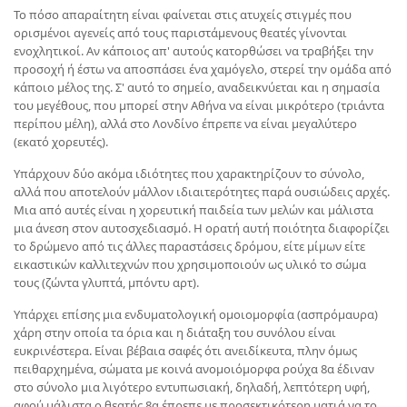
Το πόσο απαραίτητη είναι φαίνεται στις ατυχείς στιγμές που
ορισμένοι αγενείς από τους παριστάμενους θεατές γίνονται
ενοχλητικοί. Αν κάποιος απ' αυτούς κατορθώσει να τραβήξει την
προσοχή ή έστω να αποσπάσει ένα χαμόγελο, στερεί την ομάδα από
κάποιο μέλος της. Σ' αυτό το σημείο, αναδεικνύεται και η σημασία
του μεγέθους, που μπορεί στην Αθήνα να είναι μικρότερο (τριάντα
περίπου μέλη), αλλά στο Λονδίνο έπρεπε να είναι μεγαλύτερο
(εκατό χορευτές).
Υπάρχουν δύο ακόμα ιδιότητες που χαρακτηρίζουν το σύνολο,
αλλά που αποτελούν μάλλον ιδιαιτερότητες παρά ουσιώδεις αρχές.
Μια από αυτές είναι η χορευτική παιδεία των μελών και μάλιστα
μια άνεση στον αυτοσχεδιασμό. Η ορατή αυτή ποιότητα διαφορίζει
το δρώμενο από τις άλλες παραστάσεις δρόμου, είτε μίμων είτε
εικαστικών καλλιτεχνών που χρησιμοποιούν ως υλικό το σώμα
τους (ζώντα γλυπτά, μπόντυ αρτ).
Υπάρχει επίσης μια ενδυματολογική ομοιομορφία (ασπρόμαυρα)
χάρη στην οποία τα όρια και η διάταξη του συνόλου είναι
ευκρινέστερα. Είναι βέβαια σαφές ότι ανειδίκευτα, πλην όμως
πειθαρχημένα, σώματα με κοινά ανομοιόμορφα ρούχα 8α έδιναν
στο σύνολο μια λιγότερο εντυπωσιακή, δηλαδή, λεπτότερη υφή,
αφού μάλιστα ο θεατής 8α έπρεπε με προσεκτικότερη ματιά να το