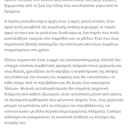
ξεχωριστής από τη ζωή της πόλης που εκτυλίσσεται γύρω από το
δρώμενο.
Η πρώτη κατευθυντήρια αρχή είναι η αργή, ροϊκή κίνηση. Στην
αργή αυτή μεταβολή της σωματικής στάσης κυριαρχεί το παρόν
αφού το πριν και το μετά είναι δυσδιάκριτα, ένα παρόν που πολύ
ανεπαίσθητα «περνά» στο παρελθόν και το μέλλον. Έτσι που ένας
περαστικός θεατής αποκομίζει την εντύπωση ακίνητων σωμάτων
σταματημένων στο χρόνο.
Εξίσου σημαντική είναι η αρχή της αυτοσυγκέντρωσης. Επειδή δεν
υπάρχει κανένας συμβατικός φραγμός ανάμεσα στους χορευτές και
τους θεατές, χρειάζεται αυτή ακριβώς η συγκέντρωση της σκέψης
στη στάση και την κίνηση του σώματος που θα «αποσπάσει» το
κάθε άτομο από το περιβάλλον και θα δώσει ένα «εσωτερικό
δέσιμο». Φυσικά, αυτοσυγκέντρωση δεν σημαίνει μηχανική
διάκριση από καθετί εξωτερικό, είναι απόσπαση μόνον από εκείνα
τα εξωτερικά ερεθίσματα που κρίνονται άσχετα. Έτσι, ένας χορευτής
μπορεί να εμπνέεται από τα στοιχεία του περιβάλλοντος, να
«επικοινωνεί» με άλλα σώματα δημιουργώντας πλέγματα, ή ακόμα
καλύτερα να ενσωματώνει τη συνολική αίσθηση ως κίνητρο της
κίνησής του.