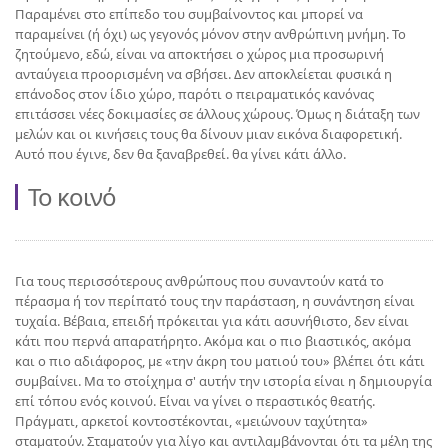
Παραμένει στο επίπεδο του συμβαίνοντος και μπορεί να
παραμείνει (ή όχι) ως γεγονός μόνον στην ανθρώπινη μνήμη. Το
ζητούμενο, εδώ, είναι να αποκτήσει ο χώρος μια προσωρινή
ανταύγεια προορισμένη να σβήσει. Δεν αποκλείεται φυσικά η
επάνοδος στον ίδιο χώρο, παρότι ο πειραματικός κανόνας
επιτάσσει νέες δοκιμασίες σε άλλους χώρους. Όμως η διάταξη των
μελών και οι κινήσεις τους θα δίνουν μιαν εικόνα διαφορετική.
Αυτό που έγινε, δεν θα ξαναβρεθεί. θα γίνει κάτι άλλο.
Το κοινό
Για τους περισσότερους ανθρώπους που συναντούν κατά το
πέρασμα ή τον περίπατό τους την παράσταση, η συνάντηση είναι
τυχαία. Βέβαια, επειδή πρόκειται για κάτι ασυνήθιστο, δεν είναι
κάτι που περνά απαρατήρητο. Ακόμα και ο πιο βιαστικός, ακόμα
και ο πιο αδιάφορος, με «την άκρη του ματιού του» βλέπει ότι κάτι
συμβαίνει. Μα το στοίχημα σ' αυτήν την ιστορία είναι η δημιουργία
επί τόπου ενός κοινού. Είναι να γίνει ο περαστικός θεατής.
Πράγματι, αρκετοί κοντοστέκονται, «μειώνουν ταχύτητα»
σταματούν. Σταματούν για λίγο και αντιλαμβάνονται ότι τα μέλη της